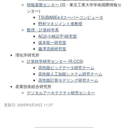
情報基盤センター
(旧・東京工業大学学術国際情報セ
ンター)
TSUBAME4.0スーパーコンピュータ
野村マネジメント准教授
数理・計算科学系
AC2(小林諒平)研究室
坂本龍一研究室
藤澤克樹研究室
理化学研究所
計算科学研究センター (R-CCS)
高性能ビッグデータ研究チーム
高性能人工知能システム研究チーム
高性能計算モデリング研究チーム
産業技術総合研究所
デジタルアーキテクチャ研究センター
更新日:
2025年9月30日 11:37