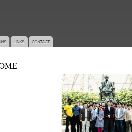
メ
イ
ン
コ
ン
テ
ONS
LINKS
CONTACT
ン
ツ
に
移
OME
動