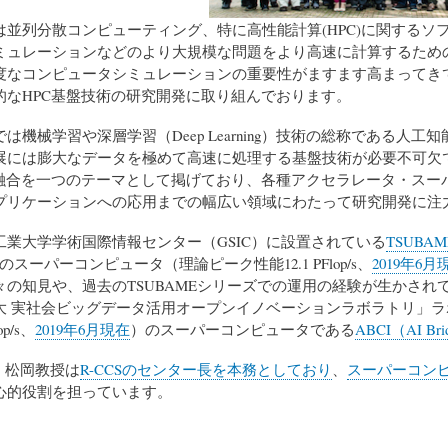
は並列分散コンピューティング、特に高性能計算(HPC)に関するソ
ミュレーションなどのより大規模な問題をより高速に計算するための
度なコンピュータシミュレーションの重要性がますます高まってき
的なHPC基盤技術の研究開発に取り組んでおります。
は機械学習や深層学習（Deep Learning）技術の総称である人
展には膨大なデータを極めて高速に処理する基盤技術が必要不可欠
の融合を一つのテーマとして掲げており、各種アクセラレータ・スーパ
プリケーションへの応用までの幅広い領域にわたって研究開発に注
工業大学学術国際情報センター（GSIC）に設置されている
TSUBAME
のスーパーコンピュータ（理論ピーク性能12.1 PFlop/s、
2019年6月
々の知見や、過去のTSUBAMEシリーズでの運用の経験が生かさ
大 実社会ビッグデータ活用オープンイノベーションラボラトリ」ラ
op/s、
2019年6月現在
）のスーパーコンピュータである
ABCI（AI Bridg
在、松岡教授は
R-CCSのセンター長を本務としており
、
スーパーコン
心的役割を担っています。