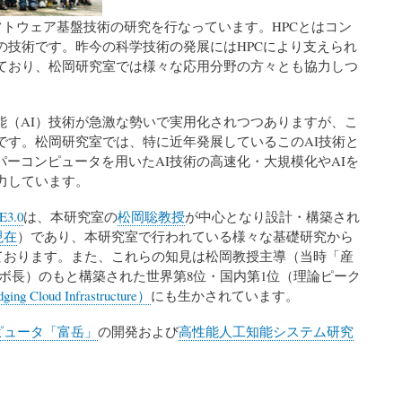
フトウェア基盤技術の研究を行なっています。HPCとはコン
技術です。昨今の科学技術の発展にはHPCにより支えられ
ており、松岡研究室では様々な応用分野の方々とも協力しつ
工知能（AI）技術が急激な勢いで実用化されつつありますが、こ
です。松岡研究室では、特に近年発展しているこのAI技術と
ーコンピュータを用いたAI技術の高速化・大規模化やAIを
力しています。
3.0
は、本研究室の
松岡聡教授
が中心となり設計・構築され
現在
）であり、本研究室で行われている様々な基礎研究から
れております。また、これらの知見は松岡教授主導（当時「産
ボ長）のもと構築された世界第8位・国内第1位（理論ピーク
ing Cloud Infrastructure）
にも生かされています。
ピュータ「富岳」
の開発および
高性能人工知能システム研究