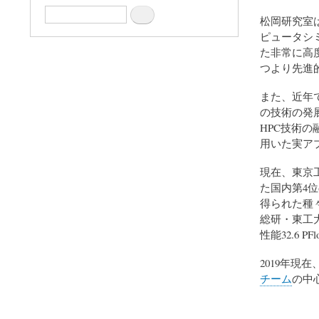
Search
松岡研究室
ピュータシ
た非常に高
つより先進
また、近年で
の技術の発
HPC技術
用いた実ア
現在、東京
た国内第4位
得られた種
総研・東工
性能32.6 PFl
2019年現
チーム
の中