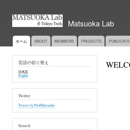
User
account
Matsuoka Lab
menu
ホーム
ABOUT
MEMBERS
PROJECTS
PUBLICATI
Main
navigation
WELC
言語の切り替え
日本語
English
Twitter
Tweets by ProfMatsuoka
Search