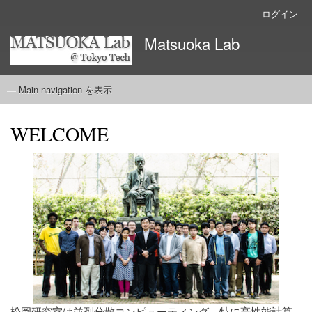
メ
ログイン
User
イ
account
Matsuoka Lab
ン
menu
コ
ン
テ
— Main navigation を表示
Main
ン
navigation
ツ
ホーム
ABOUT
MEMBERS
PROJECTS
PUBLICATIONS
LINKS
CONTACT
WELCOME
に
移
動
松岡研究室は並列分散コンピューティング、特に高性能計算