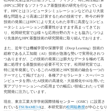
(HPC)に関するソフトウェア基盤技術の研究を行なっていま
す。HPCとはコンピュータシミュレーションなどのより大規
模な問題をより高速に計算するための技術です。昨今の科学
技術の発展にはHPCにより支えられた非常に高度なコンピュ
ータシミュレーションの重要性がますます高まってきてお
り、松岡研究室では様々な応用分野の方々とも協力しつつよ
り先進的なHPC基盤技術の研究開発に取り組んでおります。
また、近年では機械学習や深層学習（Deep Learning）技術の
総称である人工知能（AI）技術が急激な勢いで実用化されつ
つありますが、この技術の発展には膨大なデータを極めて高
速に処理する基盤技術が必要不可欠です。松岡研究室では、
特に近年発展しているこのAI技術とHPC技術の融合を一つの
テーマとして掲げており、各種アクセラレータ・スーパーコ
ンピュータを用いたAI技術の高速化・大規模化やAIを用いた
実アプリケーションへの応用までの幅広い領域にわたって研
究開発に注力しています。
現在、東京工業大学学術国際情報センター（GSIC）に設置さ
れている
TSUBAME3.0
は、本研究室の
松岡聡教授
が中心となり