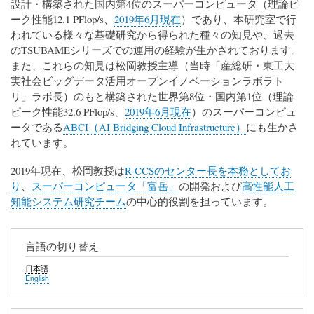
設計・構築された国内第4位のスーパーコンピュータ（理論ピ
ーク性能12.1 PFlop/s、
2019年6月現在
）であり、本研究室で行
われている様々な基礎研究から得られた種々の知見や、過去
のTSUBAMEシリーズでの運用の経験が生かされております。
また、これらの知見は松岡教授主導（当時「産総研・東工大
実社会ビッグデータ活用オープンイノベーションラボラト
リ」ラボ長）のもと構築された世界第8位・国内第1位（理論
ピーク性能32.6 PFlop/s、
2019年6月現在
）のスーパーコンピュ
ータである
ABCI（AI Bridging Cloud Infrastructure）
にも生かさ
れています。
2019年現在、松岡教授は
R-CCSのセンター長を本務としてお
り
、
スーパーコンピュータ「富岳」
の開発および
高性能人工
知能システム研究チーム
の中心的役割を担っています。
言語の切り替え
日本語
English